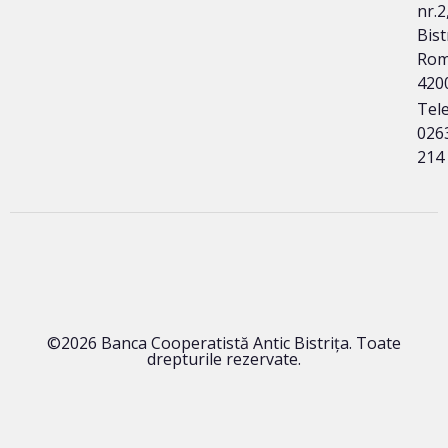
nr.2
Bist
Rom
420
Tele
026
214
©2026 Banca Cooperatistă Antic Bistrița. Toate
drepturile rezervate.