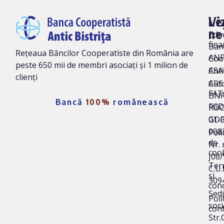
Vi
Le
ne
Edu
fina
Ban
Rețeaua Băncilor Cooperatiste din România are
AN
Coo
peste 650 mii de membri asociați și 1 milion de
Anti
CSA
clienți
Auto
CRS 
FAT
BNR
Bancă
100%
românească
FG
ROC
01-
GD
008
Poli
de
Nr. 
coo
J06
Ter
C.U.I
și
309
cond
Sedi
Poli
soci
conf
Str.