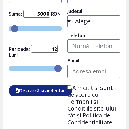
Județul
Suma:
RON
Telefon
Perioada:
Luni
Email
Am citit și sunt
Descarcă scandențar
de acord cu
Termenii și
Condițiile site-ului
cât și Politica de
Confidențialitate