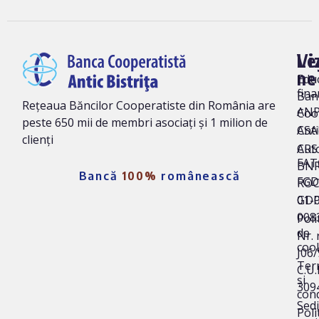
Vi
Le
ne
Edu
fina
Ban
Rețeaua Băncilor Cooperatiste din România are
AN
Coo
peste 650 mii de membri asociați și 1 milion de
Anti
CSA
clienți
Auto
CRS 
FAT
BNR
Bancă
100%
românească
FG
ROC
01-
GD
008
Poli
de
Nr. 
coo
J06
Ter
C.U.I
și
309
cond
Sedi
Poli