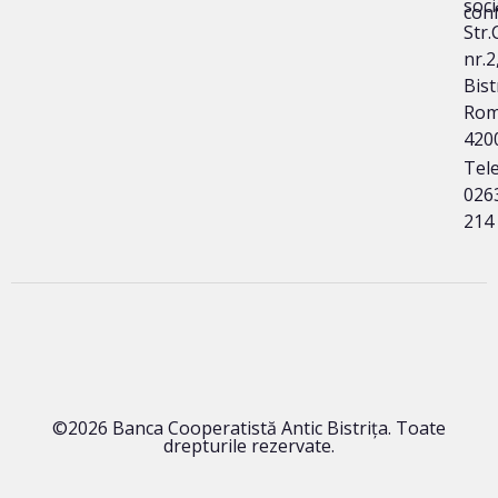
soci
conf
Str.
nr.2
Bist
Rom
420
Tele
026
214
©2026 Banca Cooperatistă Antic Bistrița. Toate
drepturile rezervate.