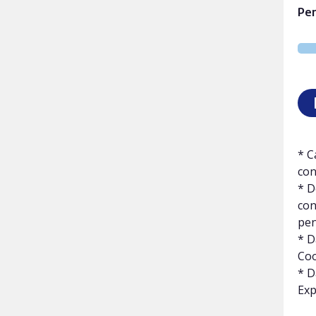
Per
* C
con
* D
con
pen
* D
Coo
* D
Exp