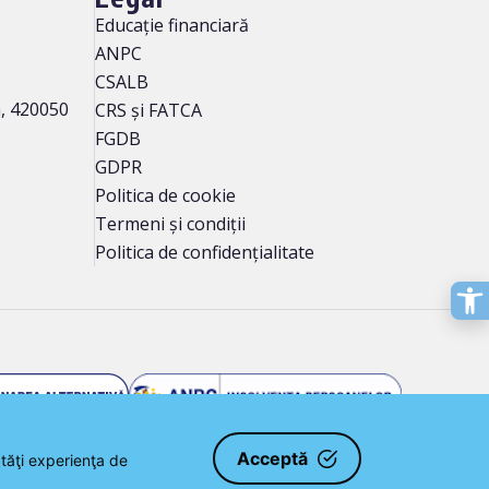
Educație financiară
ANPC
CSALB
a, 420050
CRS și FATCA
FGDB
GDPR
Politica de cookie
Termeni și condiții
Politica de confidențialitate
Acceptă
ătăţi experienţa de