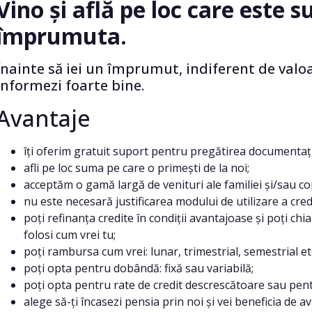
Vino și află pe loc care este 
împrumuta.
Înainte să iei un împrumut, indiferent de valo
informezi foarte bine.
Avantaje
îți oferim gratuit suport pentru pregătirea documentație
afli pe loc suma pe care o primești de la noi;
acceptăm o gamă largă de venituri ale familiei și/sau cop
nu este necesară justificarea modului de utilizare a credi
poți refinanța credite în condiții avantajoase și poți ch
folosi cum vrei tu;
poți rambursa cum vrei: lunar, trimestrial, semestrial etc
poți opta pentru dobândă: fixă sau variabilă;
poți opta pentru rate de credit descrescătoare sau pent
alege să-ți încasezi pensia prin noi și vei beneficia de 