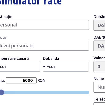
Simulator rate
tinație
Dobân
DAE 
odus
Valoar
mbursare Lunară
Dobândă
Nume
ma:
RON
Telef