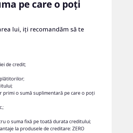
suma pe care o poți
area lui, iți recomandăm să te
i de credit;
lătitorilor;
tului;
iar primi o sumă suplimentară pe care o poți
.;
ru o suma fixă pe toată durata creditului;
avantaje la produsele de creditare: ZERO