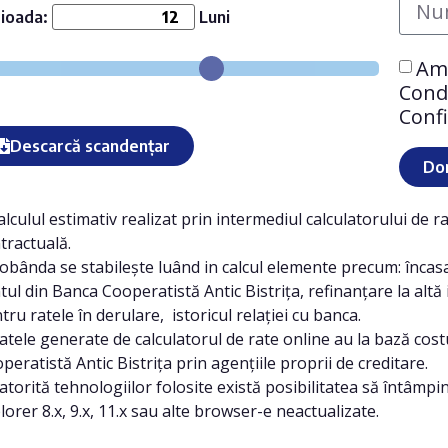
ioada:
Luni
Am 
Condi
Confi
Descarcă scandențar
Dor
alculul estimativ realizat prin intermediul calculatorului de r
tractuală.
obânda se stabilește luând in calcul elemente precum: încasar
tul din Banca Cooperatistă Antic Bistrița, refinanțare la altă
tru ratele în derulare, istoricul relației cu banca.
atele generate de calculatorul de rate online au la bază costu
peratistă Antic Bistrița prin agențiile proprii de creditare.
atorită tehnologiilor folosite există posibilitatea să întâmpin
lorer 8.x, 9.x, 11.x sau alte browser-e neactualizate.