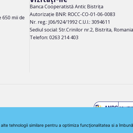
Banca Cooperatistă Antic Bistrița
Autorizație BNR: ROCC-CO-01-06-0083
 650 mii de
Nr. reg.: J06/924/1992 C.U.I.: 3094611
Sediul social: Str.Crinilor nr.2, Bistrita, Romani
Telefon: 0263 214 403
urile rezervate.
 alte tehnologii similare pentru a optimiza funcţionalitatea si a îmbun