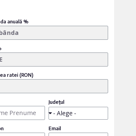
da anuală %
%
ea ratei (RON)
Județul
on
Email